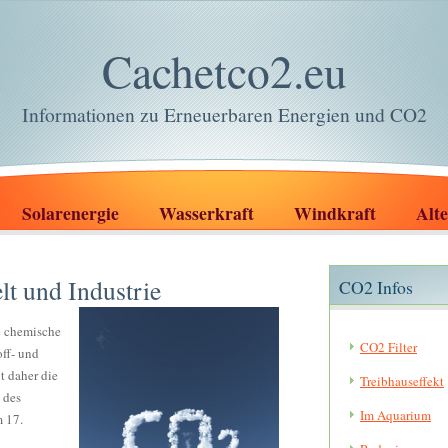
Cachetco2.eu
Informationen zu Erneuerbaren Energien und CO2
Solarenergie
Wasserkraft
Windkraft
Alte
t und Industrie
CO2 Infos
e chemische
CO2 Filter
ff- und
t daher die
Treibhauseffekt
 des
Im Aquarium
m 17.