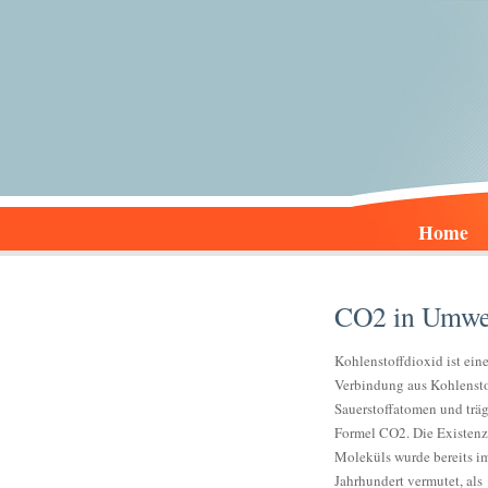
Home
CO2 in Umwel
Kohlenstoffdioxid ist ein
Verbindung aus Kohlensto
Sauerstoffatomen und träg
Formel CO2. Die Existenz
Moleküls wurde bereits i
Jahrhundert vermutet, als