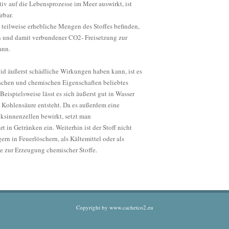
tiv auf die Lebensprozesse im Meer auswirkt, ist
rbar.
teilweise erhebliche Mengen des Stoffes befinden,
n und damit verbundener CO2- Freisetzung zur
ann.
id äußerst schädliche Wirkungen haben kann, ist es
ischen und chemischen Eigenschaften beliebtes
 Beispielsweise lässt es sich äußerst gut in Wasser
 Kohlensäure entsteht. Da es außerdem eine
ksinnenzellen bewirkt, setzt man
 in Getränken ein. Weiterhin ist der Stoff nicht
ern in Feuerlöschern, als Kältemittel oder als
e zur Erzeugung chemischer Stoffe.
Copyright by www.cachetco2.eu