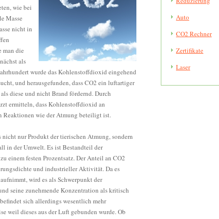
Reduzierung
ten, wie bei
Auto
le Masse
asse nicht in
CO2 Rechner
ffen
e man die
Zertifikate
nächst als
Laser
. Jahrhundert wurde das Kohlenstoffdioxid eingehend
ucht, und herausgefunden, dass CO2 ein luftartiger
 als diese und nicht Brand fördernd. Durch
zt ermitteln, dass Kohlenstoffdioxid an
 Reaktionen wie der Atmung beteiligt ist.
s nicht nur Produkt der tierischen Atmung, sondern
ll in der Umwelt. Es ist Bestandteil der
zu einem festen Prozentsatz. Der Anteil an CO2
ungsdichte und industrieller Aktivität. Da es
 aufnimmt, wird es als Schwerpunkt der
nd seine zunehmende Konzentration als kritisch
 befindet sich allerdings wesentlich mehr
ise weil dieses aus der Luft gebunden wurde. Ob