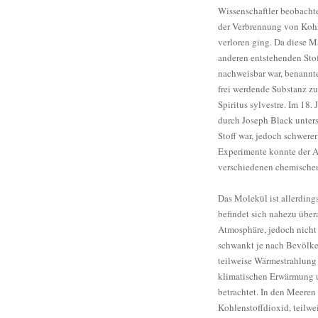
Wissenschaftler beobachte
der Verbrennung von Koh
verloren ging. Da diese M
anderen entstehenden Sto
nachweisbar war, benannt
frei werdende Substanz zu
Spiritus sylvestre. Im 18
durch Joseph Black unters
Stoff war, jedoch schwerer
Experimente konnte der Ar
verschiedenen chemischen
Das Molekül ist allerding
befindet sich nahezu übera
Atmosphäre, jedoch nicht 
schwankt je nach Bevölker
teilweise Wärmestrahlung
klimatischen Erwärmung u
betrachtet. In den Meeren
Kohlenstoffdioxid, teilwe